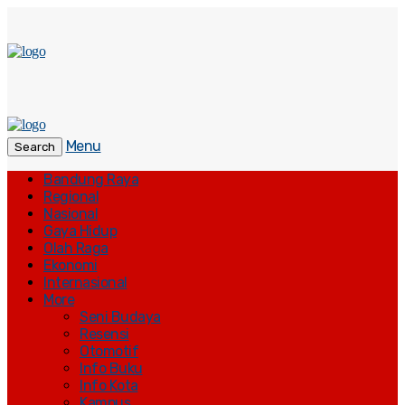
Menu
Search
Bandung Raya
Regional
Nasional
Gaya Hidup
Olah Raga
Ekonomi
Internasional
More
Seni Budaya
Resensi
Otomotif
Info Buku
Info Kota
Kampus