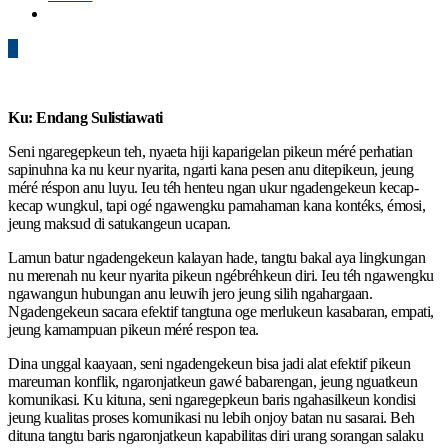
0
Ku: Endang Sulistiawati
Seni ngaregepkeun teh, nyaeta hiji kaparigelan pikeun méré perhatian
sapinuhna ka nu keur nyarita, ngarti kana pesen anu ditepikeun, jeung
méré réspon anu luyu. Ieu téh henteu ngan ukur ngadengekeun kecap-
kecap wungkul, tapi ogé ngawengku pamahaman kana kontéks, émosi,
jeung maksud di satukangeun ucapan.
Lamun batur ngadengekeun kalayan hade, tangtu bakal aya lingkungan
nu merenah nu keur nyarita pikeun ngébréhkeun diri. Ieu téh ngawengku
ngawangun hubungan anu leuwih jero jeung silih ngahargaan.
Ngadengekeun sacara efektif tangtuna oge merlukeun kasabaran, empati,
jeung kamampuan pikeun méré respon tea.
Dina unggal kaayaan, seni ngadengekeun bisa jadi alat efektif pikeun
mareuman konflik, ngaronjatkeun gawé babarengan, jeung nguatkeun
komunikasi. Ku kituna, seni ngaregepkeun baris ngahasilkeun kondisi
jeung kualitas proses komunikasi nu lebih onjoy batan nu sasarai. Beh
dituna tangtu baris ngaronjatkeun kapabilitas diri urang sorangan salaku