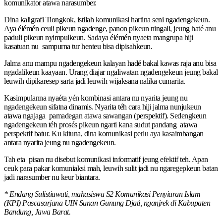
komunikator atawa narasumber.
Dina kaligrafi Tiongkok, istilah komunikasi hartina seni ngadengekeun.
Aya élémén ceuli pikeun ngadenge, panon pikeun ningali, jeung haté anu
paduli pikeun nyimpulkeun. Sadaya élémén nyaeta mangrupa hiji
kasatuan nu sampurna tur henteu bisa dipisahkeun.
Jalma anu mampu ngadengekeun kalayan hadé bakal kawas raja anu bisa
ngadalikeun kaayaan. Urang diajar ngaliwatan ngadengekeun jeung bakal
leuwih dipikaresep sarta jadi leuwih wijaksana nalika cumarita.
Kasimpulanna nyaéta yén kombinasi antara nu nyarita jeung nu
ngadengekeun sifatna dinamis. Nyarita téh cara hiji jalma nunjukeun
atawa ngajaga pamadegan atawa sawangan (perspektif). Sedengkeun
ngadengekeun téh prosés pikeun ngarti kana sudut pandang atawa
perspektif batur. Ku kituna, dina komunikasi perlu aya kasaimbangan
antara nyarita jeung nu ngadengekeun.
Tah eta pisan nu disebut komunikasi informatif jeung efektif teh. Apan
ceuk para pakar komuniaksi mah, leuwih sulit jadi nu ngaregepkeun batan
jadi narasumber nu keur biantara.
* Endang Sulistiawati, mahasiswa S2 Komunikasi Penyiaran Islam
(KPI) Pascasarjana UIN Sunan Gunung Djati, nganjrek di Kabupaten
Bandung, Jawa Barat.