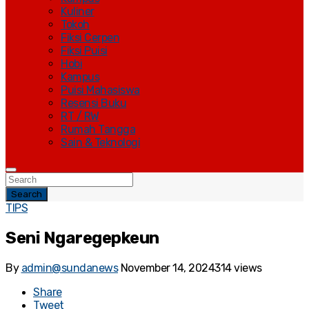
Kuliner
Tokoh
Fiksi Cerpen
Fiksi Puisi
Hobi
Kampus
Puisi Mahasiswa
Resensi Buku
RT / RW
Rumah Tangga
Sain & Teknologi
Search
TIPS
Seni Ngaregepkeun
By
admin@sundanews
November 14, 2024
314 views
Share
Tweet