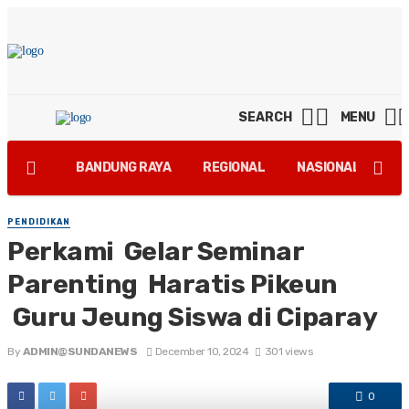
SEARCH
MENU
BANDUNG RAYA
REGIONAL
NASIONAL
GA
PENDIDIKAN
Perkami Gelar Seminar
Parenting Haratis Pikeun
Guru Jeung Siswa di Ciparay
By
ADMIN@SUNDANEWS
December 10, 2024
301 views
0