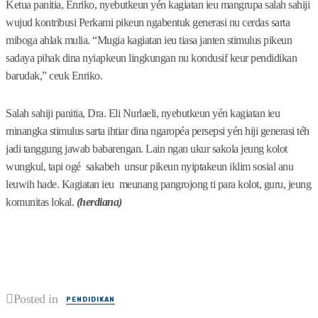
Ketua panitia, Enriko, nyebutkeun yén kagiatan ieu mangrupa salah sahiji
wujud kontribusi Perkami pikeun ngabentuk generasi nu cerdas sarta
miboga ahlak mulia. “Mugia kagiatan ieu tiasa janten stimulus pikeun
sadaya pihak dina nyiapkeun lingkungan nu kondusif keur pendidikan
barudak,” ceuk Enriko.
Salah sahiji panitia, Dra. Eli Nurlaeli, nyebutkeun yén kagiatan ieu
minangka stimulus sarta ihtiar dina ngaropéa persepsi yén hiji generasi téh
jadi tanggung jawab babarengan. Lain ngan ukur sakola jeung kolot
wungkul, tapi ogé sakabeh unsur pikeun nyiptakeun iklim sosial anu
leuwih hade. Kagiatan ieu meunang pangrojong ti para kolot, guru, jeung
komunitas lokal.
(herdiana)
Posted in
PENDIDIKAN