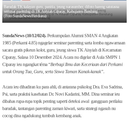
Barudak TK kalayan guru, panitia, jeung narasumber, difoto bareng satutasna
Barudak TK kalayan guru, panitia, jeung narasumber, difoto bareng
seminar parenting di TK Aisyiah Ciparay, Kabupaten Bandung
satutasna seminar parenting di TK Aisyiah Ciparay, Kabupaten Bandung
(Foto:SundaNews/Herdiana)
(Foto:SundaNews/Herdiana)
SundaNews (10/12/024).
Perkumpulan Alumni SMAN 4 Angkatan
1985 (Perkami 4.85) ngagelar seminar parenting sarta lomba ngawarnaan
sacara gratis pikeun kolot, guru, jeung siswa TK Aisyiah di Kecamatan
Ciparay, Salasa 10 Desember 2024. Acara nu digelar di Aula SMPN 1
Ciparay ieu ngangkat téma “
Berbagi Ilmu dan Keceriaan dari Perkami
untuk Orang Tua, Guru, serta Siswa Taman Kanak-kanak”.
Acara ieu dihadiran ku para ahli, di antarana psikolog Dra. Eva Sadrina,
Psi, sarta praktisi kasehatan Dr. Novi Kadarini, MM. Dina seminar ieu
dibahas rupa-rupa topik penting saperti deteksi awal gangguan perilaku
barudak, tantangan parenting zaman kiwari, sarta strategi ngasuh nu
cocog dina ngadukung tumbuh kembang anak.