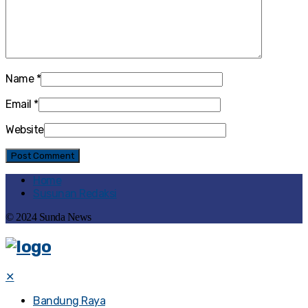
Name
*
Email
*
Website
Home
Susunan Redaksi
© 2024 Sunda News
✕
Bandung Raya