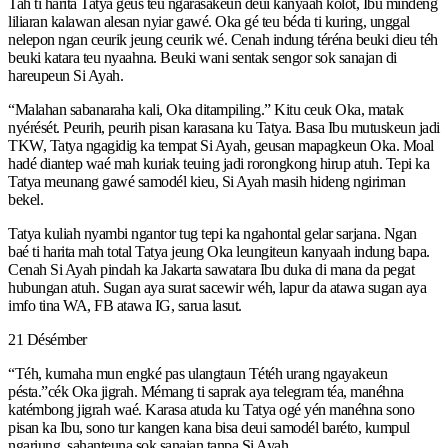
Tah ti harita Tatya geus teu ngarasakeun deui kanyaah kolot, Ibu mindeng
liliaran kalawan alesan nyiar gawé. Oka gé teu béda ti kuring, unggal
nelepon ngan ceurik jeung ceurik wé. Cenah indung téréna beuki dieu téh
beuki katara teu nyaahna. Beuki wani sentak sengor sok sanajan di
hareupeun Si Ayah.
“Malahan sabanaraha kali, Oka ditampiling.” Kitu ceuk Oka, matak
nyérését. Peurih, peurih pisan karasana ku Tatya. Basa Ibu mutuskeun jadi
TKW, Tatya ngagidig ka tempat Si Ayah, geusan mapagkeun Oka. Moal
hadé diantep waé mah kuriak teuing jadi rorongkong hirup atuh. Tepi ka
Tatya meunang gawé samodél kieu, Si Ayah masih hideng ngiriman
bekel.
Tatya kuliah nyambi ngantor tug tepi ka ngahontal gelar sarjana. Ngan
baé ti harita mah total Tatya jeung Oka leungiteun kanyaah indung bapa.
Cenah Si Ayah pindah ka Jakarta sawatara Ibu duka di mana da pegat
hubungan atuh. Sugan aya surat sacewir wéh, lapur da atawa sugan aya
imfo tina WA, FB atawa IG, sarua lasut.
21 Désémber
“Téh, kumaha mun engké pas ulangtaun Tétéh urang ngayakeun
pésta.”cék Oka jigrah. Mémang ti saprak aya telegram téa, manéhna
katémbong jigrah waé. Karasa atuda ku Tatya ogé yén manéhna sono
pisan ka Ibu, sono tur kangen kana bisa deui samodél baréto, kumpul
ngariung, sahanteuna sok sanajan tanpa Si Ayah.