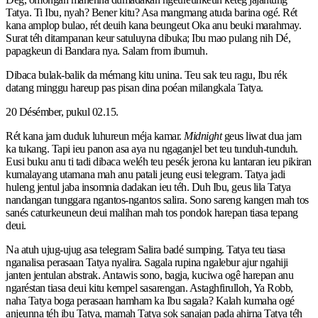
Tatya. Ti Ibu, nyah? Bener kitu? Asa mangmang atuda barina ogé. Rét
kana amplop bulao, rét deuih kana beungeut Oka anu beuki marahmay.
Surat téh ditampanan keur satuluyna dibuka; Ibu mao pulang nih Dé,
papagkeun di Bandara nya. Salam from ibumuh.
Dibaca bulak-balik da mémang kitu unina. Teu sak teu ragu, Ibu rék
datang minggu hareup pas pisan dina poéan milangkala Tatya.
20 Désémber, pukul 02.15.
Rét kana jam duduk luhureun méja kamar.
Midnight
geus liwat dua jam
ka tukang. Tapi ieu panon asa aya nu ngaganjel bet teu tunduh-tunduh.
Eusi buku anu ti tadi dibaca weléh teu pesék jerona ku lantaran ieu pikiran
kumalayang utamana mah anu patali jeung eusi telegram. Tatya jadi
huleng jentul jaba insomnia dadakan ieu téh. Duh Ibu, geus lila Tatya
nandangan tunggara ngantos-ngantos salira. Sono sareng kangen mah tos
sanés caturkeuneun deui malihan mah tos pondok harepan tiasa tepang
deui.
Na atuh ujug-ujug asa telegram Salira badé sumping. Tatya teu tiasa
nganalisa perasaan Tatya nyalira. Sagala rupina ngalebur ajur ngahiji
janten jentulan abstrak. Antawis sono, bagja, kuciwa ogê harepan anu
ngaréstan tiasa deui kitu kempel sasarengan. Astaghfirulloh, Ya Robb,
naha Tatya boga perasaan hamham ka Ibu sagala? Kalah kumaha ogé
anjeunna téh ibu Tatya, mamah Tatya sok sanajan pada ahirna Tatya téh