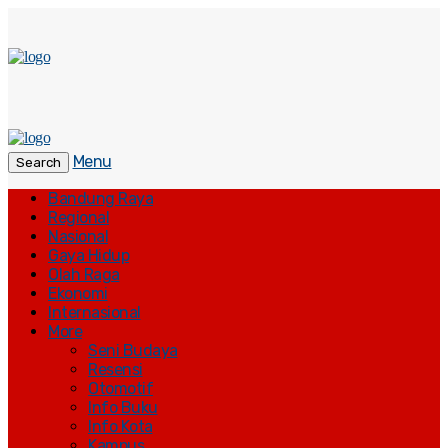
Menu
Search
Bandung Raya
Regional
Nasional
Gaya Hidup
Olah Raga
Ekonomi
Internasional
More
Seni Budaya
Resensi
Otomotif
Info Buku
Info Kota
Kampus