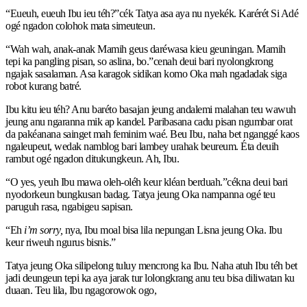
“Eueuh, eueuh Ibu ieu téh?”cék Tatya asa aya nu nyekék. Karérét Si Adé
ogé ngadon colohok mata simeuteun.
“Wah wah, anak-anak Mamih geus daréwasa kieu geuningan. Mamih
tepi ka pangling pisan, so aslina, bo.”cenah deui bari nyolongkrong
ngajak sasalaman. Asa karagok sidikan komo Oka mah ngadadak siga
robot kurang batré.
Ibu kitu ieu téh? Anu baréto basajan jeung andalemi malahan teu wawuh
jeung anu ngaranna mik ap kandel. Paribasana cadu pisan ngumbar orat
da pakéanana sainget mah feminim waé. Beu Ibu, naha bet nganggé kaos
ngaleupeut, wedak namblog bari lambey urahak beureum. Éta deuih
rambut ogé ngadon ditukungkeun. Ah, Ibu.
“O yes, yeuh Ibu mawa oleh-oléh keur kléan berduah.”cékna deui bari
nyodorkeun bungkusan badag. Tatya jeung Oka nampanna ogé teu
paruguh rasa, ngabigeu sapisan.
“Eh
i’m sorry,
nya, Ibu moal bisa lila nepungan Lisna jeung Oka. Ibu
keur riweuh ngurus bisnis.”
Tatya jeung Oka silipelong tuluy mencrong ka Ibu. Naha atuh Ibu téh bet
jadi deungeun tepi ka aya jarak tur lolongkrang anu teu bisa diliwatan ku
duaan. Teu lila, Ibu ngagorowok ogo,