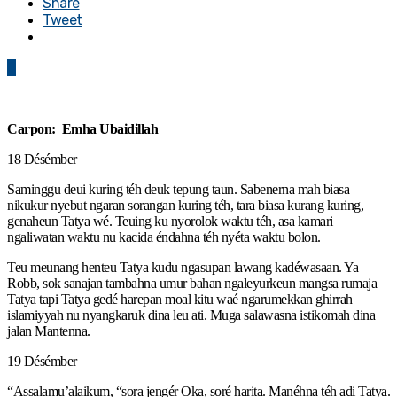
Share
Tweet
0
Carpon: Emha Ubaidillah
18 Désémber
Saminggu deui kuring téh deuk tepung taun. Sabenerna mah biasa
nikukur nyebut ngaran sorangan kuring téh, tara biasa kurang kuring,
genaheun Tatya wé. Teuing ku nyorolok waktu téh, asa kamari
ngaliwatan waktu nu kacida éndahna téh nyéta waktu bolon.
Teu meunang henteu Tatya kudu ngasupan lawang kadéwasaan. Ya
Robb, sok sanajan tambahna umur bahan ngaleyurkeun mangsa rumaja
Tatya tapi Tatya gedé harepan moal kitu waé ngarumekkan ghirrah
islamiyyah nu nyangkaruk dina leu ati. Muga salawasna istikomah dina
jalan Mantenna.
19 Désémber
“Assalamu’alaikum, “sora jengér Oka, soré harita. Manéhna téh adi Tatya.