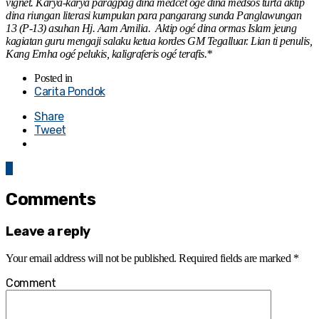
vignet. Karya-karya paragpag dina medcet oge dina medsos turta aktip
dina riungan literasi kumpulan para pangarang sunda Panglawungan
13 (P-13) asuhan Hj. Aam Amilia. Aktip ogé dina ormas Islam jeung
kagiatan guru mengaji salaku ketua kordes GM Tegalluar. Lian ti penulis,
Kang Emha ogé pelukis, kaligraferis ogé terafis.*
Posted in
Carita Pondok
Share
Tweet
0
Comments
Leave a reply
Your email address will not be published.
Required fields are marked
*
Comment