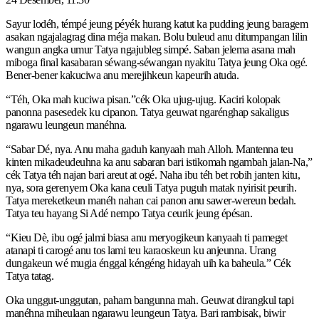
Sayur lodéh, témpé jeung péyék hurang katut ka pudding jeung baragem
asakan ngajalagrag dina méja makan. Bolu buleud anu ditumpangan lilin
wangun angka umur Tatya ngajubleg simpé. Saban jelema asana mah
miboga final kasabaran séwang-séwangan nyakitu Tatya jeung Oka ogé.
Bener-bener kakuciwa anu merejihkeun kapeurih atuda.
“Téh, Oka mah kuciwa pisan.”cék Oka ujug-ujug. Kaciri kolopak
panonna pasesedek ku cipanon. Tatya geuwat ngarénghap sakaligus
ngarawu leungeun manéhna.
“Sabar Dé, nya. Anu maha gaduh kanyaah mah Alloh. Mantenna teu
kinten mikadeudeuhna ka anu sabaran bari istikomah ngambah jalan-Na,”
cék Tatya téh najan bari areut at ogé. Naha ibu téh bet robih janten kitu,
nya, sora gerenyem Oka kana ceuli Tatya puguh matak nyirisit peurih.
Tatya mereketkeun manéh nahan cai panon anu sawer-wereun bedah.
Tatya teu hayang Si Adé nempo Tatya ceurik jeung épésan.
“Kieu Dè, ibu ogé jalmi biasa anu meryogikeun kanyaah ti pameget
atanapi ti carogé anu tos lami teu karaoskeun ku anjeunna. Urang
dungakeun wé mugia énggal kéngéng hidayah uih ka baheula.” Cék
Tatya tatag.
Oka unggut-unggutan, paham bangunna mah. Geuwat dirangkul tapi
manéhna miheulaan ngarawu leungeun Tatya. Bari rambisak, biwir