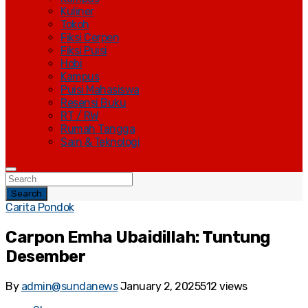
Kuliner
Tokoh
Fiksi Cerpen
Fiksi Puisi
Hobi
Kampus
Puisi Mahasiswa
Resensi Buku
RT / RW
Rumah Tangga
Sain & Teknologi
Search
Carita Pondok
Carpon Emha Ubaidillah: Tuntung
Desember
By
admin@sundanews
January 2, 2025
512 views