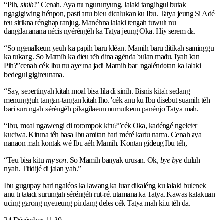
“Pih,
sinih
!” Cenah. Aya nu ngurunyung, lalaki tangihgul butak
ngagigiwing hénpon, pasti anu bieu dicalukan ku Ibu. Tatya jeung Si Adé
teu sirikna rénghap ranjug. Manéhna lalaki tengah tuwuh nu
dangdananana nécis nyéréngéh ka Tatya jeung Oka. Hiy serem da.
“So ngenalkeun yeuh ka papih baru kléan. Mamih baru ditikah saminggu
ka tukang. So Mamih ka dieu téh dina agénda bulan madu. Iyah kan
Pih?”cenah cék Ibu nu ayeuna jadi Mamih bari ngaléndotan ka lalaki
bedegul gigireunana.
“Say, sepertinyah kitah moal bisa lila di sinih. Bisnis kitah sedang
menungguh tangan-tangan kitah lho.”cék anu ku Ibu disebut suamih téh
bari surungah-séréngéh pikagilaeun numutkeun panénjo Tatya mah.
“Ibu, moal ngawengi di rorompok kitu?”cék Oka, kadéngé ngeleter
kuciwa. Kituna téh basa Ibu amitan bari méré kartu nama. Cenah aya
nanaon mah kontak wé Ibu aéh Mamih. Kontan gideug Ibu téh,
“Teu bisa kitu
my son
. So Mamih banyak urusan. Ok,
bye bye
duluh
nyah. Titidijé di jalan yah.”
Ibu gugupay bari ngaléos ka lawang ka luar dikaléng ku lalaki bulenek
anu ti tatadi surungah séréngéh rut-rét utamana ka Tatya. Kawas kalakuan
ucing garong nyeueung pindang deles cék Tatya mah kitu téh da.
24 Désémber, 11.30