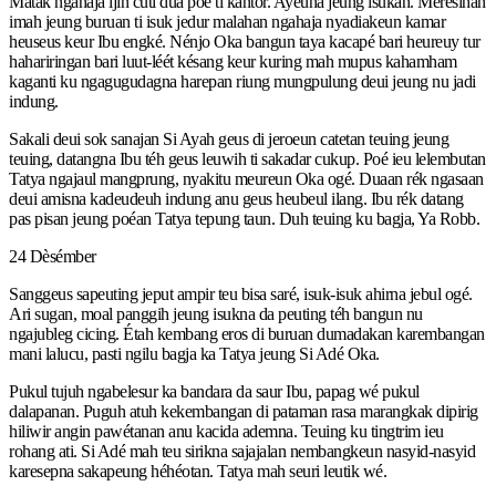
Matak ngahaja ijin cuti dua poé ti kantor. Ayeuna jeung isukan. Meresihan
imah jeung buruan ti isuk jedur malahan ngahaja nyadiakeun kamar
heuseus keur Ibu engké. Nénjo Oka bangun taya kacapé bari heureuy tur
hahariringan bari luut-léét késang keur kuring mah mupus kahamham
kaganti ku ngagugudagna harepan riung mungpulung deui jeung nu jadi
indung.
Sakali deui sok sanajan Si Ayah geus di jeroeun catetan teuing jeung
teuing, datangna Ibu téh geus leuwih ti sakadar cukup. Poé ieu lelembutan
Tatya ngajaul mangprung, nyakitu meureun Oka ogé. Duaan rék ngasaan
deui amisna kadeudeuh indung anu geus heubeul ilang. Ibu rék datang
pas pisan jeung poéan Tatya tepung taun. Duh teuing ku bagja, Ya Robb.
24 Dèsémber
Sanggeus sapeuting jeput ampir teu bisa saré, isuk-isuk ahirna jebul ogé.
Ari sugan, moal panggih jeung isukna da peuting téh bangun nu
ngajubleg cicing. Étah kembang eros di buruan dumadakan karembangan
mani lalucu, pasti ngilu bagja ka Tatya jeung Si Adé Oka.
Pukul tujuh ngabelesur ka bandara da saur Ibu, papag wé pukul
dalapanan. Puguh atuh kekembangan di pataman rasa marangkak dipirig
hiliwir angin pawétanan anu kacida ademna. Teuing ku tingtrim ieu
rohang ati. Si Adé mah teu sirikna sajajalan nembangkeun nasyid-nasyid
karesepna sakapeung héhéotan. Tatya mah seuri leutik wé.