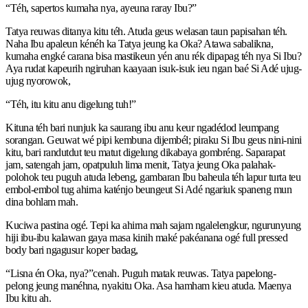
“Téh, sapertos kumaha nya, ayeuna raray Ibu?”
Tatya reuwas ditanya kitu téh. Atuda geus welasan taun papisahan téh.
Naha Ibu apaleun kénéh ka Tatya jeung ka Oka? Atawa sabalikna,
kumaha engké carana bisa mastikeun yén anu rék dipapag téh nya Si Ibu?
Aya rudat kapeurih ngiruhan kaayaan isuk-isuk ieu ngan baé Si Adé ujug-
ujug nyorowok,
“Téh, itu kitu anu digelung tuh!”
Kituna téh bari nunjuk ka saurang ibu anu keur ngadédod leumpang
sorangan. Geuwat wé pipi kembuna dijembél; piraku Si Ibu geus nini-nini
kitu, bari randutdut teu matut digelung dikabaya gombréng. Saparapat
jam, satengah jam, opatpuluh lima menit, Tatya jeung Oka palahak-
polohok teu puguh atuda lebeng, gambaran Ibu baheula téh lapur turta teu
embol-embol tug ahirna katénjo beungeut Si Adé ngariuk spaneng mun
dina bohlam mah.
Kuciwa pastina ogé. Tepi ka ahirna mah sajam ngalelengkur, ngurunyung
hiji ibu-ibu kalawan gaya masa kinih maké pakéanana ogé full pressed
body bari ngagusur koper badag,
“Lisna én Oka, nya?”cenah. Puguh matak reuwas. Tatya papelong-
pelong jeung manéhna, nyakitu Oka. Asa hamham kieu atuda. Maenya
Ibu kitu ah.