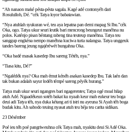
“Ah nanaon maké pésta-pésta sagala. Kagé adé contonyéh dari
Rosululloh, Dé. “cék Tatya loyor babatawian.
“Nya atuhlah syukuran wé, teu aya lepatna pan demi mapag Si Ibu.”cék
Oka, ogo. Tatya ukur seuri leutik bari mencrong beungeut manéhna nu
polos. Katénjo pisan béntang rabeng tina teuteup manéhna. Tatya teu
sanggup engkéna nempo manéhna kuciwa turta nalangsa. Tatya unggeuk
tandes bareng jeung ngajéréwét bungahna Oka.
“Oka badé masak kasedep Ibu sareng Tétéh, nya.”
“Tiasa kitu, Dé?”
“Ngalédék nya? Oka mah émut kénéh asakan kasedep Ibu. Tak laén dan
tak bukan adalah sayur lodéh témpé sareng péyék hurang.”
Tatya mah ukur seuri ngangres bari ngagerentes; Tatya ogé moal hilap
atuh Adé. Ngaadékeun sotéh bakat ku nyaah keur mah eukeur teu boga
deui adi Tatya téh, nya duka kétang ari ti istri nu ayeuna Si Ayah téh boga
budak kitu. Ah sabodo teuing nyasat atuh teu béja teu carita sidikan.
23 Désémber
Poé ieu téh poé pangriweuhna cék Tatya mah, nyakitu deui Si Adé Oka.