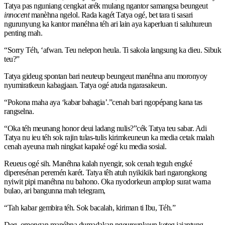
Tatya pas nguniang cengkat arék mulang ngantor samangsa beungeut
innocent
manèhna ngelol. Rada kagét Tatya ogé, bet tara ti sasari
ngurunyung ka kantor manéhna téh ari lain aya kaperluan ti saluhureun
penting mah.
“Sorry Téh, ‘afwan. Teu nelepon heula. Ti sakola langsung ka dieu. Sibuk
teu?”
Tatya gideug spontan bari neuteup beungeut manéhna anu moronyoy
nyumiratkeun kabagjaan. Tatya ogé atuda ngarasakeun.
“Pokona maha aya ‘kabar bahagia’.”cenah bari ngopépang kana tas
rangselna.
“Oka téh meunang honor deui ladang nulis?”cék Tatya teu sabar. Adi
Tatya nu ieu téh sok rajin tulas-tulis kirimkeuneun ka media cetak malah
cenah ayeuna mah ningkat kapaké ogé ku media sosial.
Reueus ogé sih. Manéhna kalah nyengir, sok cenah teguh engké
diperesénan peremén karét. Tatya têh atuh nyikikik bari ngarongkong
nyiwit pipi manéhna nu bahono. Oka nyodorkeun amplop surat warna
bulao, ari bangunna mah telegram,
“Tah kabar gembira téh. Sok bacalah, kiriman ti Ibu, Téh.”
Deg, omongan manéhna dumadakan ngeureunkeun keteg jajantung