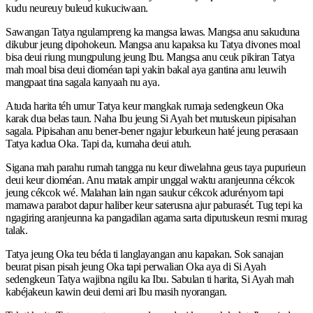
kudu neureuy buleud kukuciwaan.
Sawangan Tatya ngulampreng ka mangsa lawas. Mangsa anu sakuduna
dikubur jeung dipohokeun. Mangsa anu kapaksa ku Tatya divones moal
bisa deui riung mungpulung jeung Ibu. Mangsa anu ceuk pikiran Tatya
mah moal bisa deui dioméan tapi yakin bakal aya gantina anu leuwih
mangpaat tina sagala kanyaah nu aya.
Atuda harita téh umur Tatya keur mangkak rumaja sedengkeun Oka
karak dua belas taun. Naha Ibu jeung Si Ayah bet mutuskeun pipisahan
sagala. Pipisahan anu bener-bener ngajur leburkeun haté jeung perasaan
Tatya kadua Oka. Tapi da, kumaha deui atuh.
Sigana mah parahu rumah tangga nu keur diwelahna geus taya pupurieun
deui keur dioméan. Anu matak ampir unggal waktu aranjeunna cékcok
jeung cékcok wé. Malahan lain ngan saukur cékcok adurényom tapi
mamawa parabot dapur haliber keur saterusna ajur paburasét. Tug tepi ka
ngagiring aranjeunna ka pangadilan agama sarta diputuskeun resmi murag
talak.
Tatya jeung Oka teu béda ti langlayangan anu kapakan. Sok sanajan
beurat pisan pisah jeung Oka tapi perwalian Oka aya di Si Ayah
sedengkeun Tatya wajibna ngilu ka Ibu. Sabulan ti harita, Si Ayah mah
kabéjakeun kawin deui demi ari Ibu masih nyorangan.