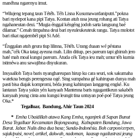
manéhna ngarenyu imut.
“Wilujeng tepang taun Tétéh. Téh Lisna Kusumawardaniputri.”pokna
bari nyelepot kana pipi Tatya. Kontan atuh rasa jeung rohang ati Tatya
ngahaneutan deui. “Mugia énggal kéngéng jodoh sarta langsung baé
dilamar.” Cenah timpahna deui bari nyeuleukeuteuk rangu. Tatya molotot
bari rikat ngajembél pipi Si Adé.
“Énggalan atuh geura tiup lilinna, Tétéh. Urang duaan wé péstana
mah,”cék Oka tatag ayeuna mah. Lilin ditiup, pes pareum tapi ghirrah jero
haté mah moal kungsi pareum. Atuda cék Tatya ieu mah; umur téh kurnia
istiméwa anu sawajibna disyukuran.
Insyaalloh Tatya baris nyanghareupan hirup ku cara seuri, sok sakumaha
watekna bengis perengesna ogé. Sing sumpahna gé kahirupan dunya mah
pasti bisa diajak kompromi, béda jeung kahirupan langgeng engké. Ku
lantaran Tatya yakin yén kanyaah Mantenna baris ngagantikeun sakabéh
kanyaah jeung cinta anu kungsi leungit tina untuyan poé-poé Tatya jeung
Oka.*
Tegalluar, Bandung, Ahir Taun 2024
*
Emha Ubaidillah atawa Kang Emha, nganjrek di Sapan Bunut
Desa Tegalluar Kecamatan Bojongsoang, Kabupaten Bandung, Jawa
Barat. Jabar. Nulis dina dua basa; Sunda-Indonésia. Boh carpon/cerpen,
sajak/puisi, novel, artikel, dakwah, nadoman, kaasup ngailustrasi jeung